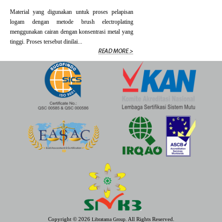
Material yang digunakan untuk proses pelapisan
logam dengan metode brush electroplating
menggunakan cairan dengan konsentrasi metal yang
tinggi. Proses tersebut dinilai...
Copyright © 2026
. All Rights Reserved.
Libratama Group