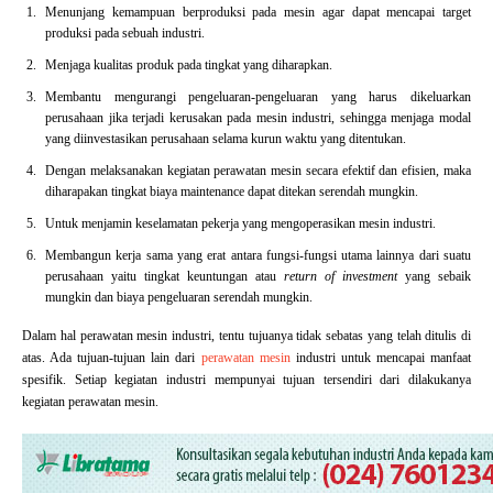
Menunjang kemampuan berproduksi pada mesin agar dapat mencapai target
produksi pada sebuah industri.
Menjaga kualitas produk pada tingkat yang diharapkan.
Membantu mengurangi pengeluaran-pengeluaran yang harus dikeluarkan
perusahaan jika terjadi kerusakan pada mesin industri, sehingga menjaga modal
yang diinvestasikan perusahaan selama kurun waktu yang ditentukan.
Dengan melaksanakan kegiatan perawatan mesin secara efektif dan efisien, maka
diharapakan tingkat biaya maintenance dapat ditekan serendah mungkin.
Untuk menjamin keselamatan pekerja yang mengoperasikan mesin industri.
Membangun kerja sama yang erat antara fungsi-fungsi utama lainnya dari suatu
perusahaan yaitu tingkat keuntungan atau
return
of
investment
yang sebaik
mungkin dan biaya pengeluaran serendah mungkin.
Dalam hal perawatan mesin industri, tentu tujuanya tidak sebatas yang telah ditulis di
atas. Ada tujuan-tujuan lain dari
perawatan mesin
industri untuk mencapai manfaat
spesifik. Setiap kegiatan industri mempunyai tujuan tersendiri dari dilakukanya
kegiatan perawatan mesin.