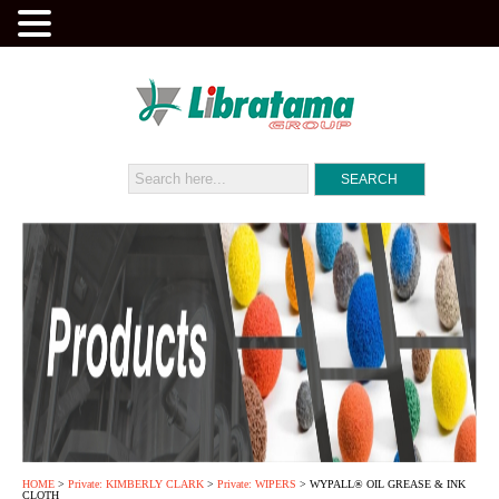
HOME
>
Private: KIMBERLY CLARK
>
Private: WIPERS
> WYPALL® OIL GREASE & INK
CLOTH