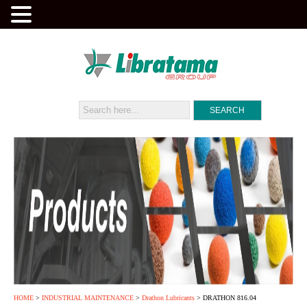
HOME
>
INDUSTRIAL MAINTENANCE
>
Drathon Lubricants
> DRATHON 816.04