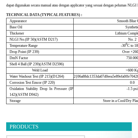
dapat digunakan secara manual atau dengan applicator yang sesuai dengan pelumas NLGI
TECHNICAL DATA (TYPICAL FEATURES) :
Appearance
Smooth Blue 
Base Oil
Syntheti
Thickener
Lithium Compl
NLGI No.(IP 50)(ASTM D217)
No. 2
0
Temperature Range
-30
C to 1
Drop Point (IP 239)
Over +26
DmN Factor
750.00
Shell 4 Ball (IP 239)(ASTM D2596)
Weld Load
>600 K
Water Washout Test (IP 215)(D1264)
2{06a88dc1353da07d0eea5e89efa0ffe704
Corrosion Test Emcor (IP 220)
0.0
Oxidation Stability Drop In Pressure (IP
-1.5 psi
142)(ASTM D942)
Storage
Store in a Cool/Dry Pla
PRODUCTS