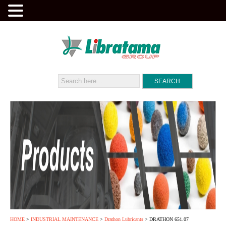
HOME
>
INDUSTRIAL MAINTENANCE
>
Drathon Lubricants
> DRATHON 651.07