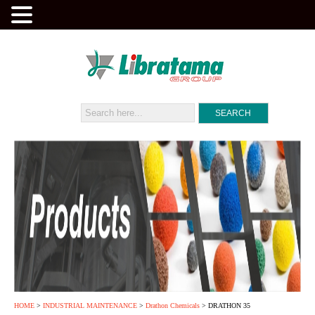
HOME
>
INDUSTRIAL MAINTENANCE
>
Drathon Chemicals
> DRATHON 35