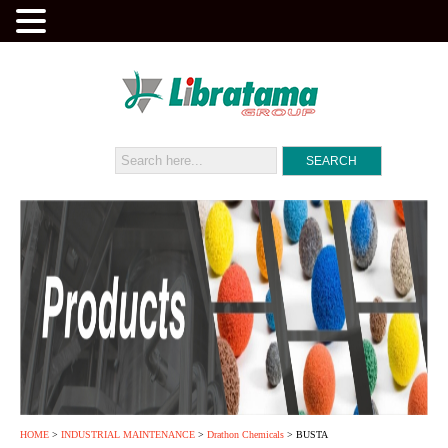
HOME
>
INDUSTRIAL MAINTENANCE
>
Drathon Chemicals
> BUSTA