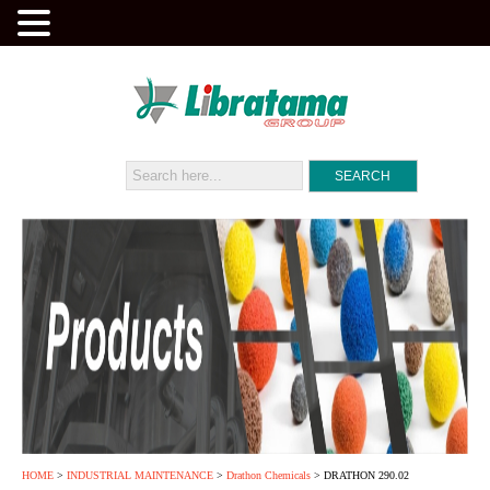
HOME
>
INDUSTRIAL MAINTENANCE
>
Drathon Chemicals
> DRATHON 290.02