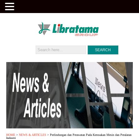
HOME
>
NEWS & ARTICLES
> Perlindungan dan Perawatan Pada Kerusakan Mesin dan Peralatan
Industri