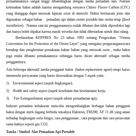
pemadamannya sangat tinggi dibandingkan dengan media pemadam lain. Namun
kelemahan halon adalah karena mengandung senyawa Chloro Fluoro Carbon (CFC)
yang dianggap dapat merusak lapisan ozon di atmosfir. Halon bermacam jenis dan
digunakan sebagai bahan pemadam api dalam sistim portable dan sistim tetap
(fixed
installation
). Namun saat ini penggunaannya sudah dibatasi dan tidak diproduksi lagi
dan hanya boleh dipakai karena masih tersedia dan tidak dibenarkan untuk diisi ulang.
Berdasarkan KEPPRES No 23 tahun 1992 tentang Pengesahan “Vienna
Convention for the Protection of the Ozone Layer” yang mengatur pengurangansecara
bertahap dan penghentian pemakaian bahan bahan yang merusak ozon , maka halon
juga mulai dibatasi pemakaiannya sehingga harus dicari alternatif sebagai media
penggantinya.
Ada beberapa alternatif media pengganti halon (halon replacement agent) tetapi harus
memenuhi persyaratan yang harus disesuaikan dengan 3 aspek yaitu :
1) Environmental aspect (aspek lingkungan);
2) Health and safety aspect (aspek kesehatan dan keselamatan kerja;
3) Fire Extinguishment aspect (aspek teknis pemadaman api);
Industri pemadam kebakaran mencoba mengembangkan berbagai bahan pengganti
halon dengan merk dagang berbeda misalnya Halotron, FM200, AF 11 dll yang aman
terhadap lingkungan serta fungsi, cara penggunaan , cara pengisian dan cara perawatan
sama halnya seperti gas CO2.
Tanda / Simbol Alat Pemadam Api Portable