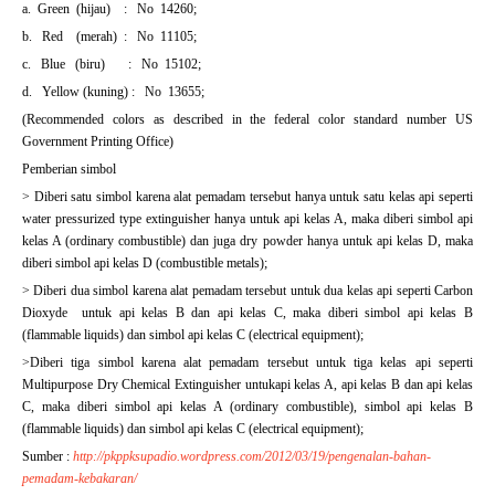
a. Green (hijau) : No 14260;
b. Red (merah) : No 11105;
c. Blue (biru) : No 15102;
d. Yellow (kuning) : No 13655;
(Recommended colors as described in the federal color standard number US
Government Printing Office)
Pemberian simbol
> Diberi satu simbol karena alat pemadam tersebut hanya untuk satu kelas api seperti
water pressurized type extinguisher hanya untuk api kelas A, maka diberi simbol api
kelas A (ordinary combustible) dan juga dry powder hanya untuk api kelas D, maka
diberi simbol api kelas D (combustible metals);
> Diberi dua simbol karena alat pemadam tersebut untuk dua kelas api seperti Carbon
Dioxyde untuk api kelas B dan api kelas C, maka diberi simbol api kelas B
(flammable liquids) dan simbol api kelas C (electrical equipment);
>Diberi tiga simbol karena alat pemadam tersebut untuk tiga kelas api seperti
Multipurpose Dry Chemical Extinguisher untukapi kelas A, api kelas B dan api kelas
C, maka diberi simbol api kelas A (ordinary combustible), simbol api kelas B
(flammable liquids) dan simbol api kelas C (electrical equipment);
Sumber :
http://pkppksupadio.wordpress.com/2012/03/19/pengenalan-bahan-
pemadam-kebakaran/