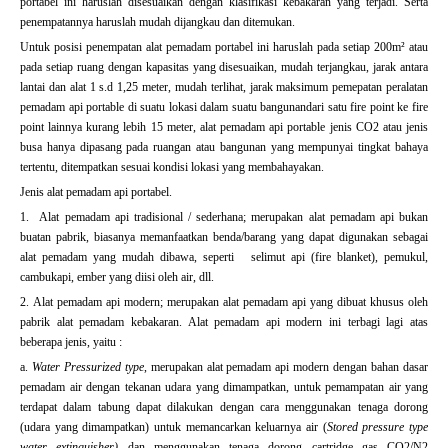
portabel ini haruslah disesuaikan dengan klasifikasi kebakaran yang terjadi. Serta
penempatannya haruslah mudah dijangkau dan ditemukan.
Untuk posisi penempatan alat pemadam portabel ini haruslah pada setiap 200m² atau
pada setiap ruang dengan kapasitas yang disesuaikan, mudah terjangkau, jarak antara
lantai dan alat 1 s.d 1,25 meter, mudah terlihat, jarak maksimum pemepatan peralatan
pemadam api portable di suatu lokasi dalam suatu bangunandari satu fire point ke fire
point lainnya kurang lebih 15 meter, alat pemadam api portable jenis CO2 atau jenis
busa hanya dipasang pada ruangan atau bangunan yang mempunyai tingkat bahaya
tertentu, ditempatkan sesuai kondisi lokasi yang membahayakan.
Jenis alat pemadam api portabel.
1. Alat pemadam api tradisional / sederhana; merupakan alat pemadam api bukan
buatan pabrik, biasanya memanfaatkan benda/barang yang dapat digunakan sebagai
alat pemadam yang mudah dibawa, seperti selimut api (fire blanket), pemukul,
cambukapi, ember yang diisi oleh air, dll.
2. Alat pemadam api modern; merupakan alat pemadam api yang dibuat khusus oleh
pabrik alat pemadam kebakaran. Alat pemadam api modern ini terbagi lagi atas
beberapa jenis, yaitu :
a.
Water Pressurized type
, merupakan alat pemadam api modern dengan bahan dasar
pemadam air dengan tekanan udara yang dimampatkan, untuk pemampatan air yang
terdapat dalam tabung dapat dilakukan dengan cara menggunakan tenaga dorong
(udara yang dimampatkan) untuk memancarkan keluarnya air (
Stored pressure type
water extinguisher)
dan menggunakan tenaga dorong cartridge gas CO2/N2