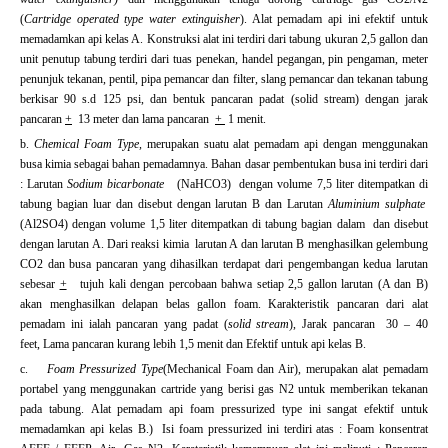
(
Cartridge operated type water extinguisher
). Alat pemadam api ini efektif untuk
memadamkan api kelas A. Konstruksi alat ini terdiri dari tabung ukuran 2,5 gallon dan
unit penutup tabung terdiri dari tuas penekan, handel pegangan, pin pengaman, meter
penunjuk tekanan, pentil, pipa pemancar dan filter, slang pemancar dan tekanan tabung
berkisar 90 s.d 125 psi, dan bentuk pancaran padat (solid stream) dengan jarak
pancaran
+
13 meter dan lama pancaran
+
1 menit.
b.
Chemical Foam Type,
merupakan suatu alat pemadam api dengan menggunakan
busa kimia sebagai bahan pemadamnya. Bahan dasar pembentukan busa ini terdiri dari
: Larutan
Sodium bicarbonate
(NaHCO3) dengan volume 7,5 liter ditempatkan di
tabung bagian luar dan disebut dengan larutan B dan Larutan
Aluminium sulphate
(Al2SO4) dengan volume 1,5 liter ditempatkan di tabung bagian dalam dan disebut
dengan larutan A. Dari reaksi kimia larutan A dan larutan B menghasilkan gelembung
CO2 dan busa pancaran yang dihasilkan terdapat dari pengembangan kedua larutan
sebesar
+
tujuh kali dengan percobaan bahwa setiap 2,5 gallon larutan (A dan B)
akan menghasilkan delapan belas gallon foam. Karakteristik pancaran dari alat
pemadam ini ialah pancaran yang padat (
solid stream
), Jarak pancaran 30 – 40
feet, Lama pancaran kurang lebih 1,5 menit dan Efektif untuk api kelas B.
c.
Foam Pressurized Type
(Mechanical Foam dan Air), merupakan alat pemadam
portabel yang menggunakan cartride yang berisi gas N2 untuk memberikan tekanan
pada tabung. Alat pemadam api foam pressurized type ini sangat efektif untuk
memadamkan api kelas B.) Isi foam pressurized ini terdiri atas : Foam konsentrat