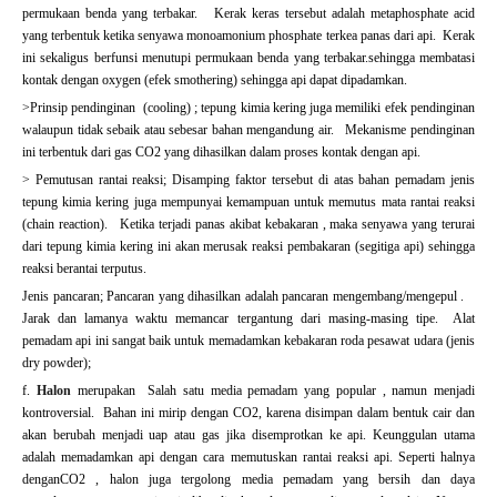
permukaan benda yang terbakar. Kerak keras tersebut adalah metaphosphate acid
yang terbentuk ketika senyawa monoamonium phosphate terkea panas dari api. Kerak
ini sekaligus berfunsi menutupi permukaan benda yang terbakar.sehingga membatasi
kontak dengan oxygen (efek smothering) sehingga api dapat dipadamkan.
>Prinsip pendinginan (cooling) ; tepung kimia kering juga memiliki efek pendinginan
walaupun tidak sebaik atau sebesar bahan mengandung air. Mekanisme pendinginan
ini terbentuk dari gas CO2 yang dihasilkan dalam proses kontak dengan api.
> Pemutusan rantai reaksi; Disamping faktor tersebut di atas bahan pemadam jenis
tepung kimia kering juga mempunyai kemampuan untuk memutus mata rantai reaksi
(chain reaction). Ketika terjadi panas akibat kebakaran , maka senyawa yang terurai
dari tepung kimia kering ini akan merusak reaksi pembakaran (segitiga api) sehingga
reaksi berantai terputus.
Jenis pancaran; Pancaran yang dihasilkan adalah pancaran mengembang/mengepul .
Jarak dan lamanya waktu memancar tergantung dari masing-masing tipe. Alat
pemadam api ini sangat baik untuk memadamkan kebakaran roda pesawat udara (jenis
dry powder);
f.
Halon
merupakan Salah satu media pemadam yang popular , namun menjadi
kontroversial. Bahan ini mirip dengan CO2, karena disimpan dalam bentuk cair dan
akan berubah menjadi uap atau gas jika disemprotkan ke api. Keunggulan utama
adalah memadamkan api dengan cara memutuskan rantai reaksi api. Seperti halnya
denganCO2 , halon juga tergolong media pemadam yang bersih dan daya