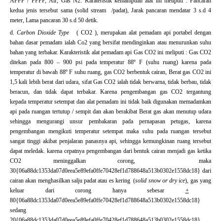
AFFF / FFFP, Air, Gas N2. Karateristik kemampuan alat ini meliputi : Pancaran
kedua jenis tersebut sama (solid stream /padat), Jarak pancaran mendatar 3 s.d 4
meter, Lama pancaran 30 s.d 50 detik.
d.
Carbon Dioxide Type
( CO2 ), merupakan alat pemadam api portabel dengan
bahan dasar pemadam ialah Co2 yang bersifat mendinginkan atau menurunkan suhu
bahan yang terbakar. Karakteristik alat pemadam api Gas CO2 ini meliputi : Gas CO2
ditekan pada 800 – 900 psi pada temperatur 88º F (suhu ruang) karena pada
temperatur di bawah 88º F suhu ruang, gas CO2 berbentuk cairan, Berat gas CO2 ini
1,5 kali lebih berat dari udara, sifat Gas CO2 ialah tidak berwarna, tidak berbau, tidak
beracun, dan tidak dapat terbakar. Karena pengembangan gas CO2 tergantung
kepada temperatur setempat dan alat pemadam ini tidak baik digunakan memadamkan
api pada ruangan tertutup / sempit dan akan berakibat Berat gas akan menutup udara
sehingga mengurangi unsur pembakaran pada pernapasan petugas, karena
pengembangan mengikuti temperatur setempat maka suhu pada ruangan tersebut
sangat tinggi akibat penjalaran panasnya api, sehingga kemungkinan ruang tersebut
dapat meledak. karena cepatnya pengembangan dari bentuk cairan menjadi gas ketika
CO2 meninggalkan corong, maka
30{06a88dc1353da07d0eea5e89efa0ffe70428ef1d788648a513b0302e1558dc18} dari
cairan akan menghasilkan salju padat atau es kering (
solid snow or dry ice
), gas yang
keluar dari corong hanya sebesar
+
80{06a88dc1353da07d0eea5e89efa0ffe70428ef1d788648a513b0302e1558dc18}
sedang
20{06a88dc1353da07d0eea5e89efa0ffe70428ef1d788648a513b0302e1558dc18}