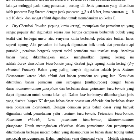
lainnya tertinggal pada slang pemancar , corong dll. Jenis pancaran yang dihasilkan
ialah pancaran Fog Stream dengan jarak pancaran
+
3 s.d 8 feet, lama pancaran
+
8
s.d 10 detik dan sangat efektif digunakan untuk memadamkan api kelas C.
e.
Dry Chemical Powder
(tepung kimia kering), merupakan alat pemadam api yang
sangat populer dan digunakan secara luas berupa campuran berbentuk bubuk yang
terdiri dari berbagai unsur atau senyawa kimia berbentuk padat atau butiran halus
seperti tepung. Alat pemadam ini banyak digunakan baik untuk alat pemadam api
portable , peralatan bergerak seperti mobil pemadam atau instalasi tetap. Awalnya
bahan yang dikembangkan untuk menghasilkan tepung kering ini
adalah
borax
dan
sodium bicarbonate
yang disebut juga tepung kimia kering (
dry
chemical Powder
). Bahan yang paling banyak digunakan adalah jenis
Sodium
Bicarbonate
karena lebih efektif dari bahan pemadam api yang lain. Kemudian
ditemukan bahan pemadam jenis serbaguna (multipurpose) dengan bahan
dasar
monoammonium
phosphate
dan berbahan dasar
potassium bicarbonate
yang
dapat digunakan untuk semua kelas api. Dalam fase berikutnya dikembangkan jenis
yang disebut “
super K
” dengan bahan dasar
potassium chlorid
e dan berbahan dasar
urea
potassium bicarbonate.
Dengan demikian jenis bahan dasar yang banyak
digunakan untuk pemadaman yaitu :
Sodium bicarbonate, Potassium bicarbonate,
Potassium chloride, Urea potassium bicarbonate, Monoammonium
phosphate.
Untuk meningkatkan efektifitas dalam pemadaman dan penyimpanan
ditambahkan berbagai macam bahan yang dicampurkan ke bahan dasar tepung untuk
mencegah penggumpalan. Bahan tambahan yang dimaksud yaitu : Metalik stearates,