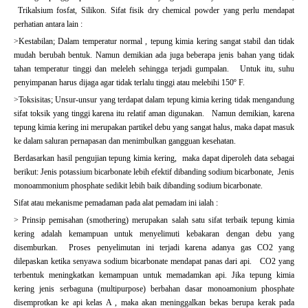
Trikalsium fosfat, Silikon. Sifat fisik dry chemical powder yang perlu mendapat
perhatian antara lain :
>Kestabilan; Dalam temperatur normal , tepung kimia kering sangat stabil dan tidak
mudah berubah bentuk. Namun demikian ada juga beberapa jenis bahan yang tidak
tahan temperatur tinggi dan meleleh sehingga terjadi gumpalan. Untuk itu, suhu
penyimpanan harus dijaga agar tidak terlalu tinggi atau melebihi 150º F.
>Toksisitas; Unsur-unsur yang terdapat dalam tepung kimia kering tidak mengandung
sifat toksik yang tinggi karena itu relatif aman digunakan. Namun demikian, karena
tepung kimia kering ini merupakan partikel debu yang sangat halus, maka dapat masuk
ke dalam saluran pernapasan dan menimbulkan gangguan kesehatan.
Berdasarkan hasil pengujian tepung kimia kering, maka dapat diperoleh data sebagai
berikut: Jenis potassium bicarbonate lebih efektif dibanding sodium bicarbonate, Jenis
monoammonium phosphate sedikit lebih baik dibanding sodium bicarbonate.
Sifat atau mekanisme pemadaman pada alat pemadam ini ialah :
> Prinsip pemisahan (smothering) merupakan salah satu sifat terbaik tepung kimia
kering adalah kemampuan untuk menyelimuti kebakaran dengan debu yang
disemburkan. Proses penyelimutan ini terjadi karena adanya gas CO2 yang
dilepaskan ketika senyawa sodium bicarbonate mendapat panas dari api. CO2 yang
terbentuk meningkatkan kemampuan untuk memadamkan api. Jika tepung kimia
kering jenis serbaguna (multipurpose) berbahan dasar monoamonium phosphate
disemprotkan ke api kelas A , maka akan meninggalkan bekas berupa kerak pada