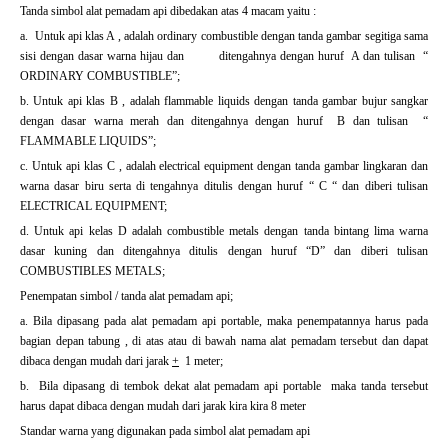
Tanda simbol alat pemadam api dibedakan atas 4 macam yaitu :
a. Untuk api klas A , adalah ordinary combustible dengan tanda gambar segitiga sama
sisi dengan dasar warna hijau dan ditengahnya dengan huruf A dan tulisan “
ORDINARY COMBUSTIBLE”;
b. Untuk api klas B , adalah flammable liquids dengan tanda gambar bujur sangkar
dengan dasar warna merah dan ditengahnya dengan huruf B dan tulisan “
FLAMMABLE LIQUIDS”;
c. Untuk api klas C , adalah electrical equipment dengan tanda gambar lingkaran dan
warna dasar biru serta di tengahnya ditulis dengan huruf “ C “ dan diberi tulisan
ELECTRICAL EQUIPMENT;
d. Untuk api kelas D adalah combustible metals dengan tanda bintang lima warna
dasar kuning dan ditengahnya ditulis dengan huruf “D” dan diberi tulisan
COMBUSTIBLES METALS;
Penempatan simbol / tanda alat pemadam api;
a. Bila dipasang pada alat pemadam api portable, maka penempatannya harus pada
bagian depan tabung , di atas atau di bawah nama alat pemadam tersebut dan dapat
dibaca dengan mudah dari jarak
+
1 meter;
b. Bila dipasang di tembok dekat alat pemadam api portable maka tanda tersebut
harus dapat dibaca dengan mudah dari jarak kira kira 8 meter
Standar warna yang digunakan pada simbol alat pemadam api