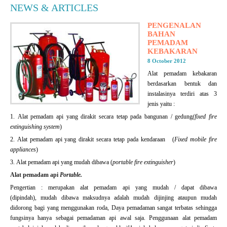
NEWS & ARTICLES
PENGENALAN
BAHAN
PEMADAM
KEBAKARAN
8 October 2012
Alat pemadam kebakaran
berdasarkan bentuk dan
instalasinya terdiri atas 3
jenis yaitu :
1. Alat pemadam api yang dirakit secara tetap pada bangunan / gedung
(fixed fire
extinguishing system
)
2. Alat pemadam api yang dirakit secara tetap pada kendaraan (
Fixed mobile fire
appliances
)
3. Alat pemadam api yang mudah dibawa (
portable fire extinguisher
)
Alat pemadam api
Portable.
Pengertian : merupakan alat pemadam api yang mudah / dapat dibawa
(dipindah), mudah dibawa maksudnya adalah mudah dijinjing ataupun mudah
didorong bagi yang menggunakan roda, Daya pemadaman sangat terbatas sehingga
fungsinya hanya sebagai pemadaman api awal saja. Penggunaan alat pemadam