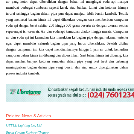
air yang kotor dapat dibersihkan dengan bahan ini mengingat soda api mampu
membuat berbagai sumbatan seperti kerak atau bahkan lumut dan kotoran lainnya
terurai sehingga bagian dalam pipa pun dapat menjadi lebih bersih kembali. Teknik
yang memakai bahan kimia ini dapat dilakukan dengan cara memberikan campuran
soda api dengan berat sekitar 250 hingga 500 gram beserta air dengan ukuran sekitar
seperempat isi toren air. Air dan soda api kemudian diaduk hingga merata. Campuran
air dan soda api ini kemudian kita masukkan ke bagian pipa dengan tekanan tertentu
agar dapat membilas seluruh bagian pipa yang harus dibersihkan. Setelah dibilas
dengan campuran ini, kita dapat mendiamkannya hingga 1 jam an untuk kemudian
campuran bahan kimia ini dibuang dan dibersihkan. Saat bahan kimia ini dibuang, kita
dapat melihat banyak kotoran sumbatan dalam pipa yang ikut larut dan terbuang
meninggalkan bagian dalam pipa yang bersih dan siap untuk dipergunakan dalam
proses industri kembali.
Related News & Articles
OPPLE Lighting Co, Ltd
Busta Cream Surface Cleaner