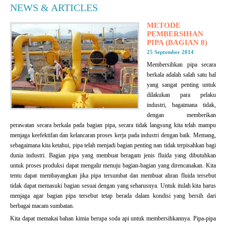
NEWS & ARTICLES
METODE
PEMBERSIHAN
PIPA (BAGIAN 8)
25 September 2014
Membersihkan pipa secara
berkala adalah salah satu hal
yang sangat penting untuk
dilakukan para pelaku
industri, bagaimana tidak,
dengan memberikan
perawatan secara berkala pada bagian pipa, secara tidak langsung kita telah mampu
menjaga keefektifan dan kelancaran proses kerja pada industri dengan baik. Memang,
sebagaimana kita ketahui, pipa telah menjadi bagian penting nan tidak terpisahkan bagi
dunia industri. Bagian pipa yang membuat beragam jenis fluida yang dibutuhkan
untuk proses produksi dapat mengalir menuju bagian-bagian yang direncanakan. Kita
tentu dapat membayangkan jika pipa tersumbat dan membuat aliran fluida tersebut
tidak dapat memasuki bagian sesuai dengan yang seharusnya. Untuk itulah kita harus
menjaga agar bagian pipa tersebut tetap berada dalam kondisi yang bersih dari
berbagai macam sumbatan.
Kita dapat memakai bahan kimia berupa soda api untuk membersihkannya. Pipa-pipa