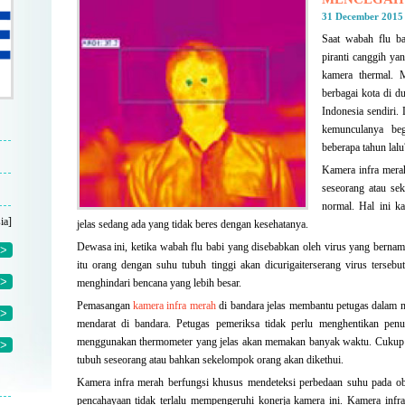
31 December 2015
Saat wabah flu ba
piranti canggih yan
kamera thermal. 
berbagai kota di d
Indonesia sendiri.
kemunculanya beg
beberapa tahun lalu
Kamera infra merah
seseorang atau se
normal. Hal ini k
ia]
jelas sedang ada yang tidak beres dengan kesehatanya.
Dewasa ini, ketika wabah flu babi yang disebabkan oleh virus yang bern
>
itu orang dengan suhu tubuh tinggi akan dicurigaiterserang virus tersebu
>
menghindari bencana yang lebih besar.
Pemasangan
kamera infra merah
di bandara jelas membantu petugas dalam
>
mendarat di bandara. Petugas pemeriksa tidak perlu menghentikan pe
menggunakan thermometer yang jelas akan memakan banyak waktu. Cuk
>
tubuh seseorang atau bahkan sekelompok orang akan dikethui.
Kamera infra merah berfungsi khusus mendeteksi perbedaan suhu pada oby
pencahayaan tidak terlalu mempengeruhi konerja kamera ini. Kamera infr