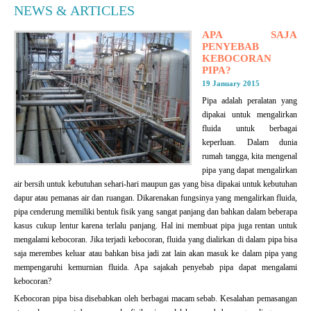
NEWS & ARTICLES
APA SAJA
PENYEBAB
KEBOCORAN
PIPA?
19 January 2015
Pipa adalah peralatan yang
dipakai untuk mengalirkan
fluida untuk berbagai
keperluan. Dalam dunia
rumah tangga, kita mengenal
pipa yang dapat mengalirkan
air bersih untuk kebutuhan sehari-hari maupun gas yang bisa dipakai untuk kebutuhan
dapur atau pemanas air dan ruangan. Dikarenakan fungsinya yang mengalirkan fluida,
pipa cenderung memiliki bentuk fisik yang sangat panjang dan bahkan dalam beberapa
kasus cukup lentur karena terlalu panjang. Hal ini membuat pipa juga rentan untuk
mengalami kebocoran. Jika terjadi kebocoran, fluida yang dialirkan di dalam pipa bisa
saja merembes keluar atau bahkan bisa jadi zat lain akan masuk ke dalam pipa yang
mempengaruhi kemurnian fluida. Apa sajakah penyebab pipa dapat mengalami
kebocoran?
Kebocoran pipa bisa disebabkan oleh berbagai macam sebab. Kesalahan pemasangan